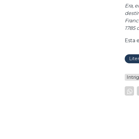
Era, 
desti
Franc
1785 
Esta 
Lite
Intri