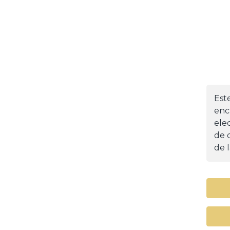
Est
enc
ele
de d
de l