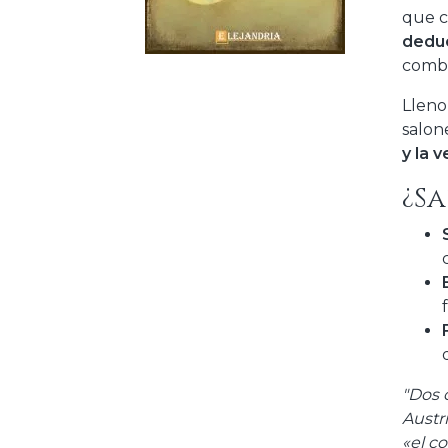
que c
dedu
combi
Lleno
salon
y la 
¿Sa
"Dos 
Austr
«el co