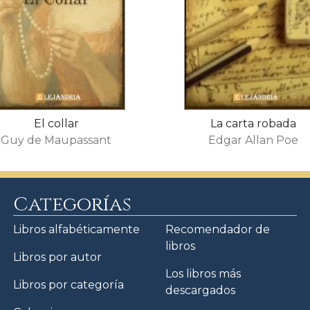
El collar
La carta robada
Guy de Maupassant
Edgar Allan Poe
Categorías
Libros alfabéticamente
Recomendador de
libros
Libros por autor
Los libros más
Libros por categoría
descargados