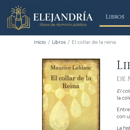
(
Libros
Inicio
Libros
El collar de la reina
Li
de 
El col
la co
Entre
con u
La hi