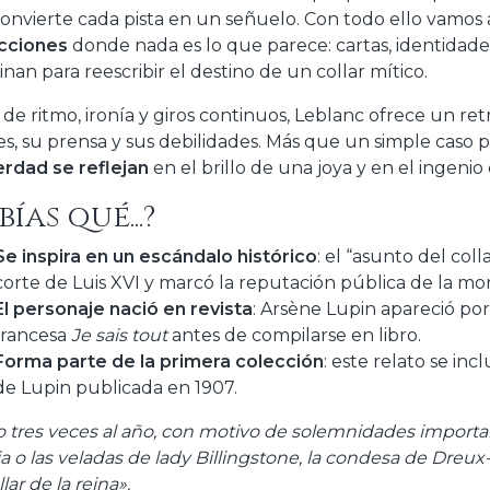
onvierte cada pista en un señuelo. Con todo ello vamos
cciones
donde nada es lo que parece: cartas, identidade
nan para reescribir el destino de un collar mítico.
 de ritmo, ironía y giros continuos, Leblanc ofrece un re
es, su prensa y sus debilidades. Más que un simple caso p
verdad se reflejan
en el brillo de una joya y en el ingeni
bías qué...?
Se inspira en un escándalo histórico
: el “asunto del coll
corte de Luis XVI y marcó la reputación pública de la mo
El personaje nació en revista
: Arsène Lupin apareció por
francesa
Je sais tout
antes de compilarse en libro.
Forma parte de la primera colección
: este relato se inc
de Lupin publicada en 1907.
o tres veces al año, con motivo de solemnidades importa
ia o las veladas de lady Billingstone, la condesa de Dre
llar de la reina».