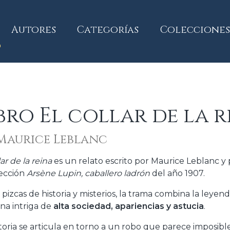
current)
Autores
Categorías
Colecciones
bro El collar de la 
Maurice Leblanc
lar de la reina
es un relato escrito por Maurice Leblanc 
lección
Arsène Lupin, caballero ladrón
del año 1907.
 pizcas de historia y misterios, la trama combina la leyend
na intriga de
alta sociedad, apariencias y astucia
.
storia se articula en torno a un robo que parece imposibl