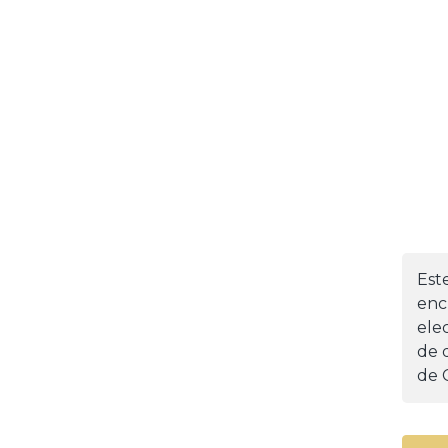
Est
enc
ele
de d
de 