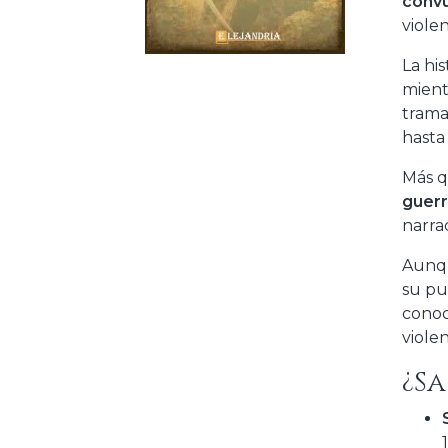
conv
violen
La hi
mient
tram
hasta
Más q
guerr
narra
Aunqu
su pu
conoc
violen
¿Sa