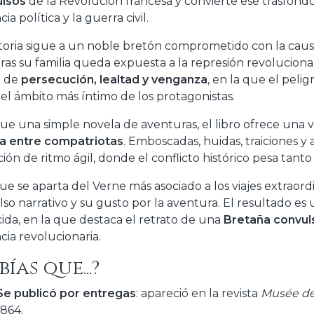
ulsos
de la Revolución francesa y convierte ese trasfond
cia política y la guerra civil.
storia sigue a un noble bretón comprometido con la causa
ras su familia queda expuesta a la represión revolucionar
a de
persecución, lealtad y venganza
, en la que el peli
 el ámbito más íntimo de los protagonistas.
ue una simple novela de aventuras, el libro ofrece una vi
a entre compatriotas
. Emboscadas, huidas, traiciones y
ción de ritmo ágil, donde el conflicto histórico pesa tan
e se aparta del Verne más asociado a los viajes extraordi
lso narrativo y su gusto por la aventura. El resultado e
ida, en la que destaca el retrato de una
Bretaña convul
cia revolucionaria.
bías que...?
Se publicó por entregas
: apareció en la revista
Musée des
1864.