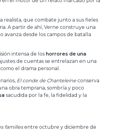
o en el motor de un relato marcado por la
 realista, que combate junto a sus fieles
ia. A partir de ahí, Verne construye una
gro avanza desde los campos de batalla
sión intensa de los
horrores de una
 ajustes de cuentas se entrelazan en una
to como el drama personal.
narios,
El conde de Chanteleine
conserva
s una obra temprana, sombría y poco
sa
sacudida por la fe, la fidelidad y la
 familles
entre octubre y diciembre de