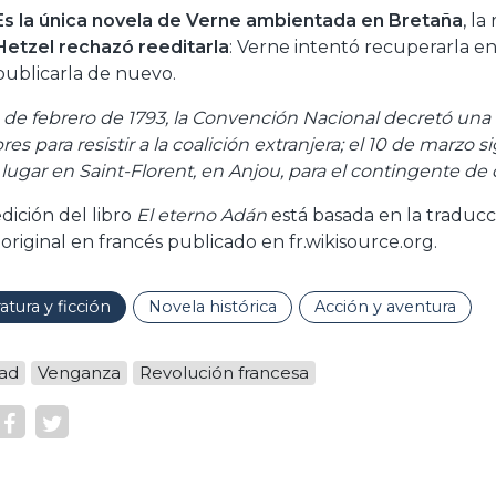
Es la única novela de Verne ambientada en Bretaña
, la
Hetzel rechazó reeditarla
: Verne intentó recuperarla en
publicarla de nuevo.
4 de febrero de 1793, la Convención Nacional decretó una
s para resistir a la coalición extranjera; el 10 de marzo s
 lugar en Saint-Florent, en Anjou, para el contingente de
edición del libro
El eterno Adán
está basada en la traducc
 original en francés publicado en fr.wikisource.org.
ratura y ficción
Novela histórica
Acción y aventura
tad
Venganza
Revolución francesa