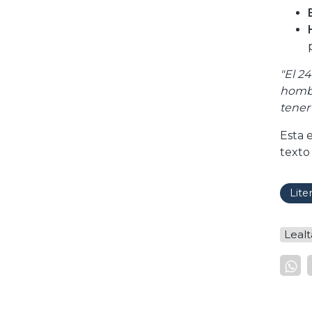
"El 2
hombre
tener
Esta 
texto
Lite
Leal