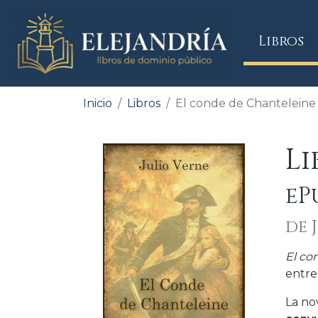
(
Libros
Inicio
Libros
El conde de Chanteleine
Li
eP
de 
El co
entre
La no