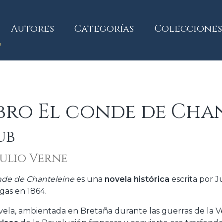
current)
Autores
Categorías
Colecciones
bro El conde de Cha
ub
Julio Verne
nde de Chanteleine
es una
novela histórica
escrita por J
gas en 1864.
vela, ambientada en Bretaña durante las guerras de la Ve