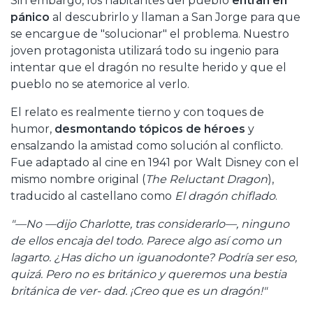
Sin embargo, los habitantes del pueblo
entran en
pánico
al descubrirlo y llaman a San Jorge para que
se encargue de "solucionar" el problema. Nuestro
joven protagonista utilizará todo su ingenio para
intentar que el dragón no resulte herido y que el
pueblo no se atemorice al verlo.
El relato es realmente tierno y con toques de
humor,
desmontando tópicos de héroes
y
ensalzando la amistad como solución al conflicto.
Fue adaptado al cine en 1941 por Walt Disney con el
mismo nombre original (
The Reluctant Dragon
),
traducido al castellano como
El dragón chiflado
.
"—No —dijo Charlotte, tras considerarlo—, ninguno
de ellos encaja del todo. Parece algo así como un
lagarto. ¿Has dicho un iguanodonte? Podría ser eso,
quizá. Pero no es británico y queremos una bestia
británica de ver- dad. ¡Creo que es un dragón!"