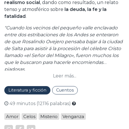
realismo social
, dando como resultado, un relato
tenso y atmosférico sobre
la deuda, la fe y la
fatalidad
.
"Cuando los vecinos del pequeño valle enclavado
entre dos estribaciones de los Andes se enteraron
de que Rosalindo Ovejero pensaba bajar á la ciudad
de Salta para asistir á la procesión del célebre Cristo
llamado «el Señor del Milagro», fueron muchos los
que le buscaron para hacerle encomiendas
piadosas.
Leer más...
Años antes, cuando los negocios marchaban bien y
era activo el comercio entre Salta, las salitreras de
Chile y el Sur de Bolivia, siempre había arrieros ricos
Literatura y ficción
Cuentos
que por entusiasmo patriótico costeaban el viaje á
49 minutos (12116 palabras)
todos sus convecinos, bajando en masa del
empinado valle para intervenir en dicha fiesta
Amor
Celos
Misterio
Venganza
religiosa. No iban solos. El escuadrón de hombres y
mujeres á caballo escoltaba á una mula