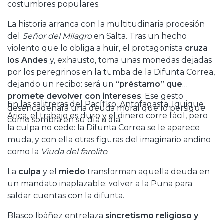
costumbres populares.
La historia arranca con la multitudinaria procesión
del
Señor del Milagro
en Salta. Tras un hecho
violento que lo obliga a huir, el protagonista
cruza
los Andes
y, exhausto, toma unas monedas dejadas
por los peregrinos en la tumba de la Difunta Correa,
dejando un recibo: será un
“préstamo” que
promete devolver con intereses
. Ese gesto
En las salitreras del Pacífico, Antofagasta, Iquique,
desencadenará una deuda moral que lo persigue
Arica, el trabajo es duro y el dinero corre fácil, pero
como sombra en su día a día.
la culpa no cede: la Difunta Correa se le aparece
muda, y con ella otras figuras del imaginario andino
como la
Viuda del farolito
.
La
culpa
y el
miedo
transforman aquella deuda en
un mandato inaplazable: volver a la Puna para
saldar cuentas con la difunta.
Blasco Ibáñez entrelaza
sincretismo religioso y