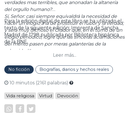
verdades mas terribles, que anonadan la altanería
del orgullo humano?
Sí, Señor: casi siempre equivaldrá la necesidad de
Para la edición digital de este libro se ha utilizado el
hacer un elogio á la de prostituir el rubor y la verdad;
texto de la siguiente edición: Imprenta de Sancha,
y será muy dichoso el Orador que, en el turno de un
Madrid de 1798 publicada por Biblioteca hispánica
elogio periódico, logre que las sinceras aclamaciones
de la BNE.
del mérito pasen por meras galanterías de la
urbanidad."
Leer más...
No ficción
Biografías, diarios y hechos reales
10 minutos (2161 palabras)
Vida religiosa
Virtud
Devoción