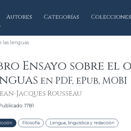
current)
Autores
Categorías
Colecciones
e las lenguas
bro Ensayo sobre el 
enguas
en PDF, ePub, MOBI
Jean-Jacques Rousseau
Publicado: 1781
icción
Filosofía
Lengua, lingüística y redacción