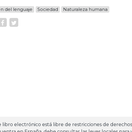
n del lenguaje
Sociedad
Naturaleza humana
e libro electrónico está libre de restricciones de derecho
uentra en España, debe consultar las leyes locales para v