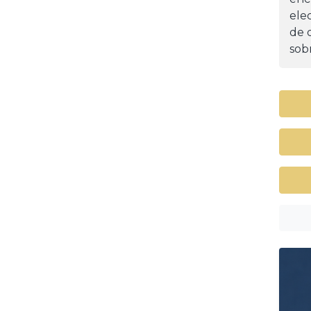
ele
de d
sob