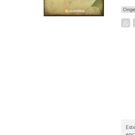
Orige
Est
enc