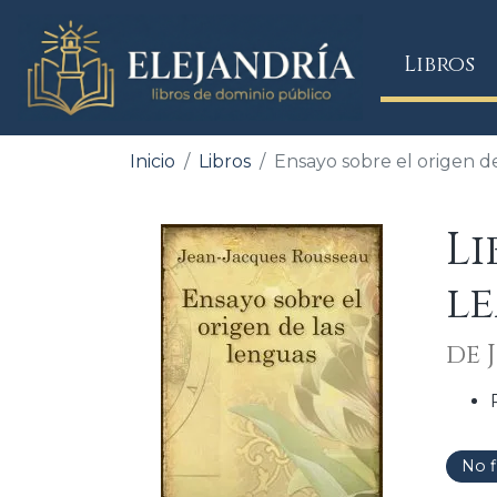
(
Libros
Inicio
Libros
Ensayo sobre el origen d
Li
l
de 
No f