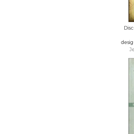
Disc
desig
J