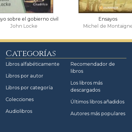
yo sobre el gobierno civil
Ensayos
John Locke
Michel de Montaign
Categorías
Libros alfabéticamente
Recomendador de
libros
Libros por autor
Los libros más
Libros por categoría
descargados
Colecciones
Últimos libros añadidos
Audiolibros
Autores más populares