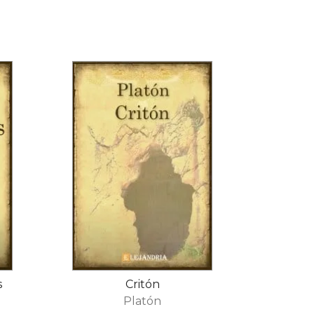
s
Critón
Platón