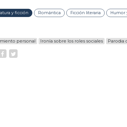
ratura y ficción
Romántica
Ficción literaria
Humor y
imiento personal
Ironía sobre los roles sociales
Parodia 