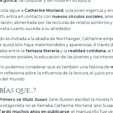
a gótica
, tan popular y de moda en su época.
toria sigue a
Catherine Morland
, una joven ingenua y en
th, entra en contacto con
nuevos círculos sociales
, am
nación, alimentada por las lecturas de relatos sombríos y
preta cuanto sucede a su alrededor.
o es invitada a la abadía de Northanger, Catherine empie
 quizá solo haya malentendidos y apariencias. A través d
aste entre la
fantasía literaria
y la
realidad cotidiana
, a
nciones sociales, la educación de las jóvenes y los inte
llo podemos considerar que es también una historia de
m
 reflexiona sobre la influencia de la lectura, el juicio pro
a del mundo.
bías que...?
Primero se tituló
Susan
: Jane Austen escribió la novela h
protagonista no se llamaba Catherine Morland, sino Susa
Tardó muchos años en publicarse
: el manuscrito fue ve