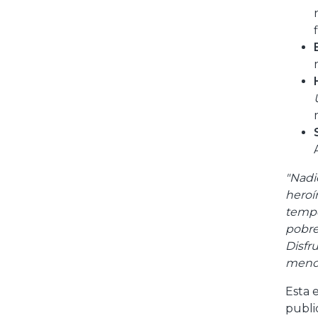
"Nadi
heroí
tempe
pobre
Disfr
menor 
Esta 
public