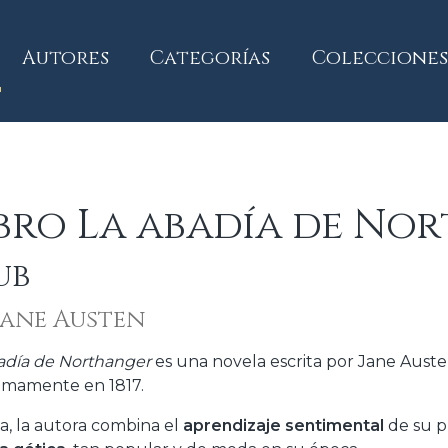
current)
Autores
Categorías
Colecciones
ibro La abadía de No
ub
Jane Austen
adía de Northanger
es una novela escrita por Jane Aust
mamente en 1817.
la, la autora combina el
aprendizaje sentimental
de su p