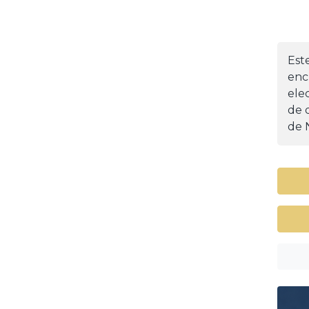
Est
enc
ele
de d
de 