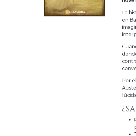
novel
La his
en Ba
imagi
inter
Cuand
donde
contr
conve
Por e
Austen
lúcid
¿Sa