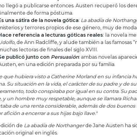
no llegó a publicarse entonces. Austen recuperó los dere
finalmente de forma póstuma.
Es una sátira de la novela gótica
:
La abadía de Northang
misterios y terrores propios de ese género, muy de moda
Hace referencia a lecturas góticas reales
: la novela m
Udolfo
, de Ann Radcliffe, y alude también a las famosas “
muchas lectoras de finales del siglo XVIII.
Se publicó junto con
Persuasión
: ambas novelas apareci
Austen, en una edición preparada por su familia.
e que hubiera visto a Catherine Morland en su infancia h
na. Su situación en la vida, el carácter de su padre y de 
ramento, todo conspiraba por igual en su contra. Su padre
, y un hombre muy respetable, aunque se llamara Richard.
utaba de una renta considerable, además de dos buenos ben
afición a encerrar a sus hijas bajo llave."
edición de
La abadía de Northanger
de Jane Austen ha si
ación original en inglés.