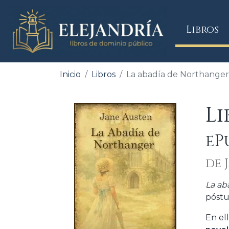
(
Libros
Inicio
Libros
La abadía de Northanger
L
eP
de 
La ab
póstu
En el