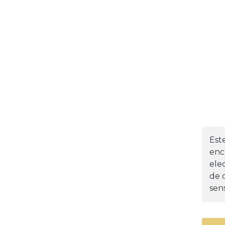
Est
enc
ele
de d
sens