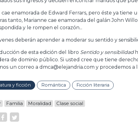
dos sus ingresos y deciden encontrar maridos que pu
r cae enamorada de Edward Ferrars, pero éste ya tiene 
ras tanto, Marianne cae enamorada del galán John Willo
spondida y le rompen el corazón...
óvenes deberán aprender a moderar su sentido y sensibilid
aducción de esta edición del libro
Sentido y sensibilidad
h
dera de dominio público. Si usted cree que tiene derecho 
nos un correo a dmca@elejandria.com y procedemos a la
ratura y ficción
Romántica
Ficción literaria
r
Familia
Moralidad
Clase social