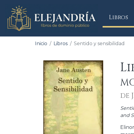
(
Libros
Inicio
Libros
Sentido y sensibilidad
Li
MO
de 
Senti
and Se
Elino