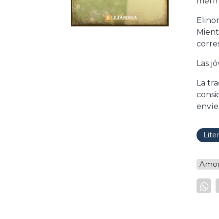
merma
Elino
Mient
corre
Las j
La tr
consi
envíe
Lite
Amo