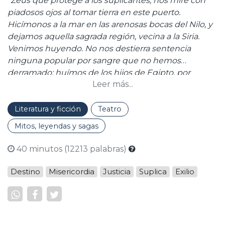
"Zeus que protege a los suplicantes, nos mire con
piadosos ojos al tomar tierra en este puerto.
Hicímonos a la mar en las arenosas bocas del Nilo, y
dejamos aquella sagrada región, vecina a la Siria.
Venimos huyendo. No nos destierra sentencia
ninguna popular por sangre que no hemos
derramado: huímos de los hijos de Egipto, por
Leer más...
escapar a sus abominables, impías e incestuosas
nupcias.”
Literatura y ficción
Teatro
Mitos, leyendas y sagas
40 minutos (12213 palabras)
Destino
Misericordia
Justicia
Suplica
Exilio