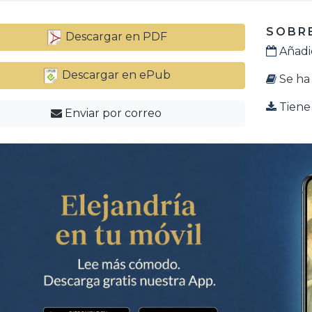
SOBRE
Descargar en PDF
Añadid
Descargar en ePub
Se ha 
Tiene 
Enviar por correo