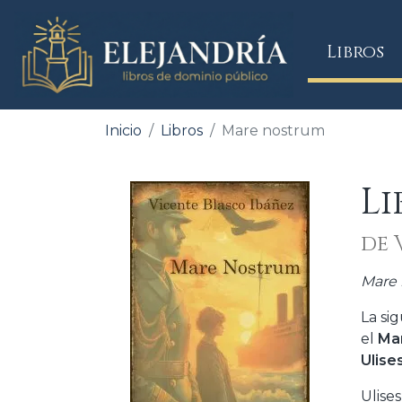
(
Libros
Inicio
Libros
Mare nostrum
L
de 
Mare
La si
el
Ma
Ulise
Ulise