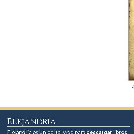
Elejandría
Elejandría es un portal web para
descargar libros