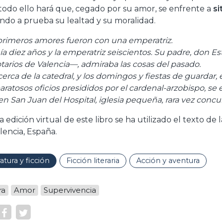
todo ello hará que, cegado por su amor, se enfrente a
si
ndo a prueba su lealtad y su moralidad.
primeros amores fueron con una emperatriz.
nía diez años y la emperatriz seiscientos. Su padre, don 
tarios de Valencia—, admiraba las cosas del pasado.
cerca de la catedral, y los domingos y fiestas de guardar,
paratosos oficios presididos por el cardenal-arzobispo, se
en San Juan del Hospital, iglesia pequeña, rara vez concur
la edición virtual de este libro se ha utilizado el texto d
lencia, España.
ratura y ficción
Ficción literaria
Acción y aventura
ra
Amor
Supervivencia