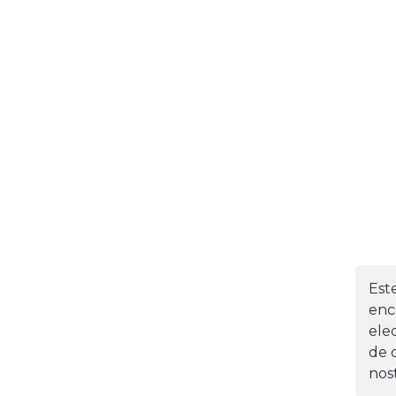
Est
enc
ele
de d
nos