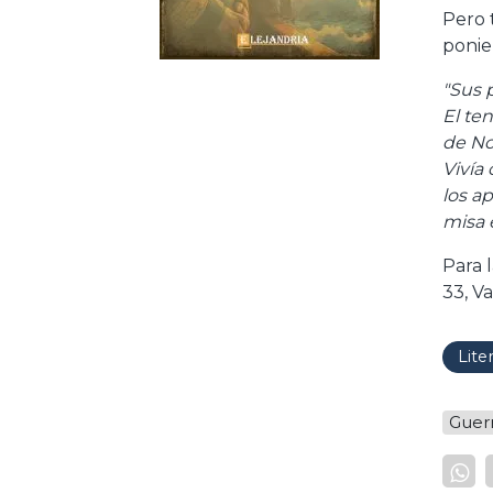
Pero 
ponie
"Sus 
El te
de No
Vivía 
los a
misa 
Para 
33, Va
Lite
Guer