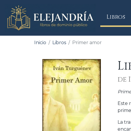
(
Libros
Inicio
Libros
Primer amor
Li
de 
Prime
Este 
prime
La tr
encan