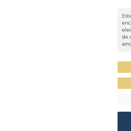
Est
enc
ele
de d
amo