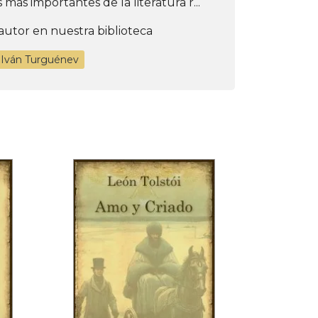
más importantes de la literatura r...
autor en nuestra biblioteca
 Iván Turguénev