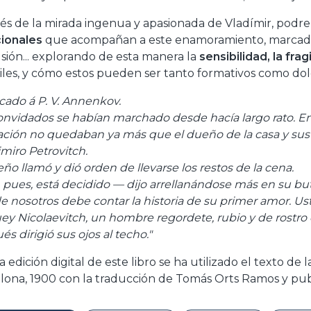
vés de la mirada ingenua y apasionada de Vladímir, podr
ionales
que acompañan a este enamoramiento, marcado 
sión... explorando de esta manera la
sensibilidad, la frag
iles, y cómo estos pueden ser tanto formativos como dol
cado á P. V. Annenkov.
onvidados se habían marchado desde hacía largo rato. En e
ación no quedaban ya más que el dueño de la casa y sus
miro Petrovitch.
eño llamó y dió orden de llevarse los restos de la cena.
, pues, está decidido — dijo arrellanándose más en su b
e nosotros debe contar la historia de su primer amor. U
ey Nicolaevitch, un hombre regordete, rubio y de rostro c
s dirigió sus ojos al techo."
a edición digital de este libro se ha utilizado el texto d
lona, 1900 con la traducción de Tomás Orts Ramos y publ