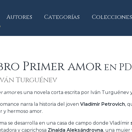
current)
Autores
Categorías
Colecciones
bro Primer amor
en PDF
Iván Turguénev
r amor
es una novela corta escrita por Iván Turguénev 
romance narra la historia del joven
Vladímir Petrovich
, q
r y hermoso amor.
ama se desarrolla en una casa de campo donde Vladímir
tadora y caprichosa
Zinaida Aleksándrovna
, una mujer 