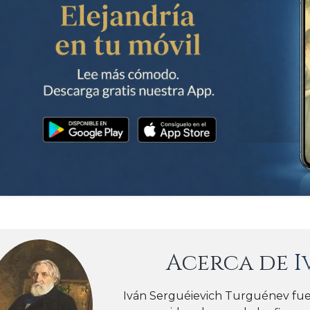
Acerca de
I
Iván Serguéievich Turguénev fue