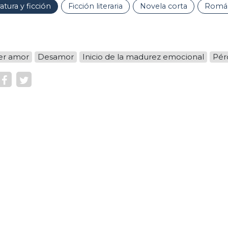
ratura y ficción
Ficción literaria
Novela corta
Román
er amor
Desamor
Inicio de la madurez emocional
Pér