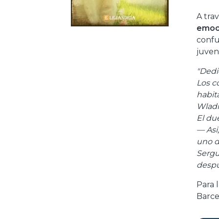
A tra
emoc
confu
juven
"Dedi
Los c
habit
Wladi
El du
— Asi
uno d
Sergu
despué
Para l
Barce