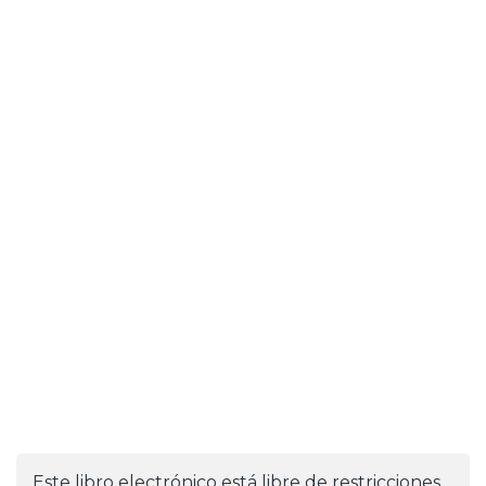
Este libro electrónico está libre de restricciones