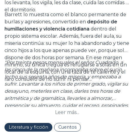
los levanta, los vigila, les da clase, cuida las comidas y
el dormitorio.
Barrett lo muestra como el blanco permanente de
burlas y agresiones, convertido en
depósito de
humillaciones y violencia cotidiana
dentro del
propio sistema escolar. Además, fuera del aula, su
miseria continúa: su mujer lo ha abandonado y tiene
cinco hijos a los que apenas puede ver, porque solo
dispone de dos horas por semana. En ese margen
"Por treinta pesos mensuales el señor Cuadrado, a
mínimo, su única tregua es refugiarse a solas en un
las cinco de la mañana incorporaba sobre el sucio
local de la esquina, con una taza de té caliente y el
lecho sus sesenta años de miseria, y empezaba a
raro consuelo de no sufrir ni pensar...
sufrir. Levantar a los niños de primer grado, vigilar su
desayuno, meterles en clase, darles tres horas de
aritmética y de gramática, llevarles a almorzar,
presenciar su almuerzo, cuidar el recreo, propinarles
Leer más...
otras tres horas de gramática y de aritmética,
conservar orden en el estudio, servirles la cena,
conducirles al dormitorio, estar alerta hasta las 10 de
Literatura y ficción
Cuentos