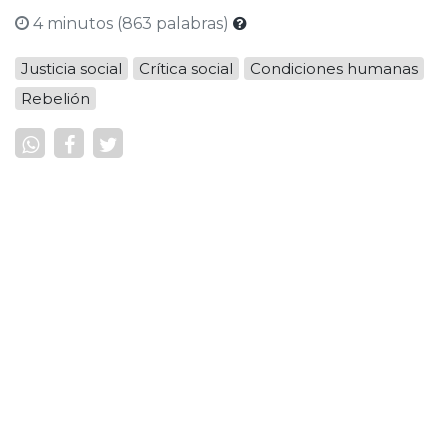
la noche, dormirse entre ellos para volver a
4 minutos (863 palabras)
comenzar al día siguiente... todo eso hacía el señor
Cuadrado por treinta pesos al mes."
Justicia social
Crítica social
Condiciones humanas
Rebelión