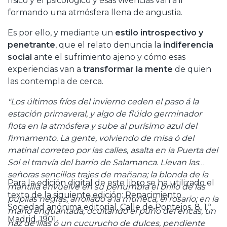
físico y el psicológico y esas vivencias van a ir
formando una atmósfera llena de angustia.
Es por ello, y mediante un
estilo introspectivo y
penetrante
, que el relato denuncia la
indiferencia
social
ante el sufrimiento ajeno y cómo esas
experiencias van a
transformar la mente
de quien
las contempla de cerca.
"Los últimos fríos del invierno ceden el paso á la
estación primaveral, y algo de flúido germinador
flota en la atmósfera y sube al purísimo azul del
firmamento. La gente, volviendo de misa ó del
matinal correteo por las calles, asalta en la Puerta del
Sol el tranvía del barrio de Salamanca. Llevan las
señoras sencillos trajes de mañana; la blonda de la
Para la edición digital de este libro se ha utilizado el
mantilla envuelve en su penumbra el brillo de las
texto de la siguiente edición: Renacimiento
pupilas negras; arrollado á la muñeca, el rosario; en la
Sociedad anónima editorial, Calle de Pontejos, 8, 1.º,
mano enguantada, ocultando el puño del encas, un
Madrid, 1901.
haz de lilas ó un cucurucho de dulces, pendiente