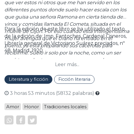
que ver estos ni otros que me han servido en los
diferentes puntos donde suelo hacer escala con los
que guisa una señora Ramona en cierta tienda de
vinos y comidas llamada El Cometa, situada en el
Para la edición de este libro se ha utilizado el texto
muelle de Gijón. Por eso cuando esta inteligentísima
de la edición de: Imp. Fantoches, Cardenal Cisneros,
mujer averigua que el Urano ha entrado en el
Librería general de Victoriano Suárez preciados, nº
puerto, ya está preparando sus cacerolas para
48, Madrid, 1920.
recibirme. Suelo ir solo por la noche, como un ser
egoísta y voluptuoso que soy; me ponen la mesa en
Leer más...
un rincón de la trastienda, y allí, a mis anchas, gozo
placeres inefables y he pillado más de una
Literatura y ficción
Ficción literaria
indigestión."
3 horas 53 minutos (58132 palabras)
Amor
Honor
Tradiciones locales