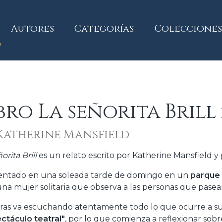
current)
Autores
Categorías
Colecciones
bro La señorita Brill
Katherine Mansfield
orita Brill
es un relato escrito por Katherine Mansfield y
ntado en una soleada tarde de domingo en un
parque 
 una mujer solitaria que observa a las personas que pasea
ras va escuchando atentamente todo lo que ocurre a su
ctáculo teatral"
, por lo que comienza a reflexionar sob