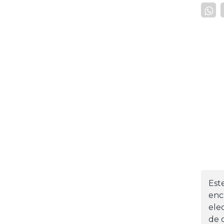
Est
enc
ele
de d