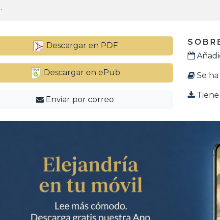
.
SOBRE
Descargar en PDF
Añadid
Descargar en ePub
Se ha 
Tiene 
Enviar por correo