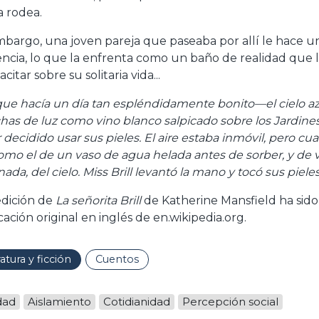
a rodea.
mbargo, una joven pareja que paseaba por allí le hace 
encia, lo que la enfrenta como un baño de realidad que l
citar sobre su solitaria vida...
ue hacía un día tan espléndidamente bonito—el cielo az
as de luz como vino blanco salpicado sobre los Jardines
 decidido usar sus pieles. El aire estaba inmóvil, pero cua
 como el de un vaso de agua helada antes de sorber, y d
nada, del cielo. Miss Brill levantó la mano y tocó sus pieles
edición de
La señorita Brill
de Katherine Mansfield ha sido
cación original en inglés de en.wikipedia.org.
ratura y ficción
Cuentos
dad
Aislamiento
Cotidianidad
Percepción social