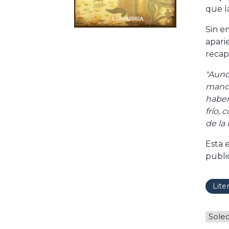
que l
Sin e
apari
recapa
"Aunq
manch
haber
frío,
de la 
Esta 
publi
Lite
Sole