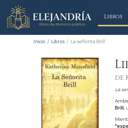
(
Libros
Inicio
Libros
La señorita Brill
Li
de 
La señ
Ambie
Brill
,
Mient
"espe