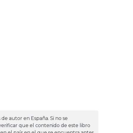
s de autor en España. Si no se
erificar que el contenido de este libro
 en el país en el que se encuentra antes