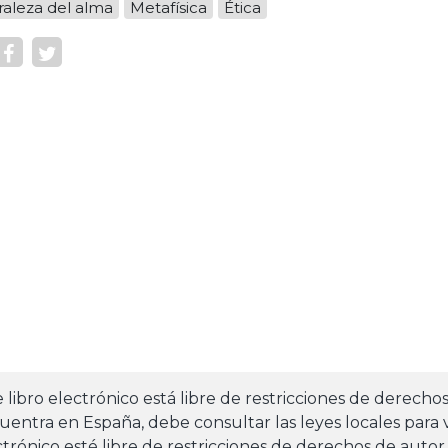
raleza del alma
Metafísica
Ética
e libro electrónico está libre de restricciones de derecho
uentra en España, debe consultar las leyes locales para v
ctrónico esté libre de restricciones de derechos de autor