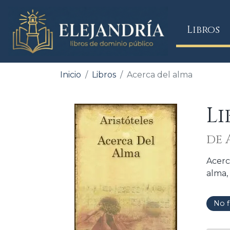
(
Libros
Inicio
Libros
Acerca del alma
Li
de 
Acerc
alma,
No f