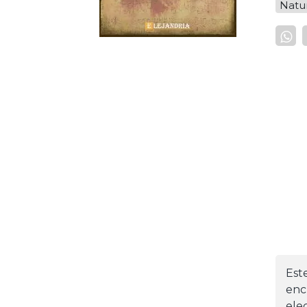
Natu
Est
enc
ele