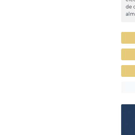
de d
alm