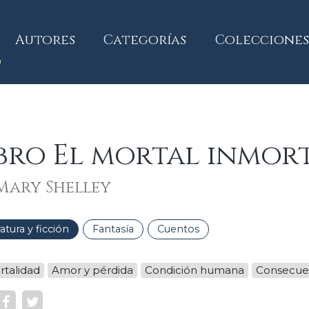
current)
Autores
Categorías
Colecciones
bro El mortal inmor
Mary Shelley
ratura y ficción
Fantasía
Cuentos
rtalidad
Amor y pérdida
Condición humana
Consecuen