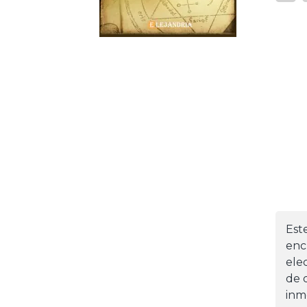
Est
enc
ele
de d
inm