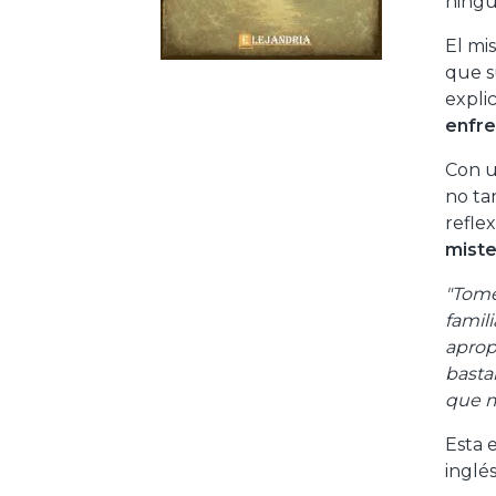
ningu
El mi
que s
expli
enfre
Con u
no ta
refle
miste
"Tomé
famil
aprop
bastan
que m
Esta 
inglé