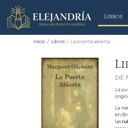
(
Libros
Inicio
Libros
La puerta abierta
Li
de 
La pu
origi
La nar
en Br
las
ru