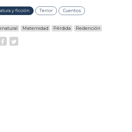
ratura y ficción
Terror
Cuentos
enatural
Maternidad
Pérdida
Redención