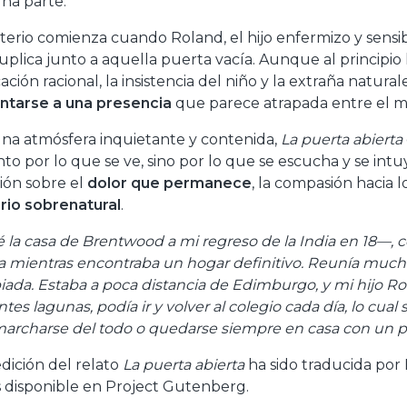
na parte.
sterio comienza cuando Roland, el hijo enfermizo y sensi
uplica junto a aquella puerta vacía. Aunque al principio
cación racional, la insistencia del niño y la extraña natu
ntarse a una presencia
que parece atrapada entre el mu
na atmósfera inquietante y contenida,
La puerta abierta
nto por lo que se ve, sino por lo que se escucha y se intu
xión sobre el
dolor que permanece
, la compasión hacia l
rio sobrenatural
.
 la casa de Brentwood a mi regreso de la India en 18—, 
ia mientras encontraba un hogar definitivo. Reunía much
iada. Estaba a poca distancia de Edimburgo, y mi hijo Ro
tes lagunas, podía ir y volver al colegio cada día, lo cua
archarse del todo o quedarse siempre en casa con un pr
edición del relato
La puerta abierta
ha sido traducida por 
s disponible en Project Gutenberg.