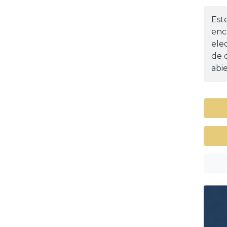
Est
enc
ele
de d
abie