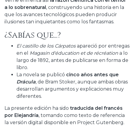
Verne enfrenta así
la razón científica con el temor
a lo sobrenatural
, construyendo una historia en la
que los avances tecnológicos pueden producir
ilusiones tan inquietantes como los fantasmas.
¿Sabías que...?
El castillo de los Cárpatos
apareció por entregas
en el
Magasin d'éducation et de récréation
a lo
largo de 1892, antes de publicarse en forma de
libro.
La novela se publicó
cinco años antes que
Drácula
, de Bram Stoker, aunque ambas obras
desarrollan argumentos y explicaciones muy
diferentes.
La presente edición ha sido
traducida del francés
por Elejandría
, tomando como texto de referencia
la versión digital disponible en Project Gutenberg.