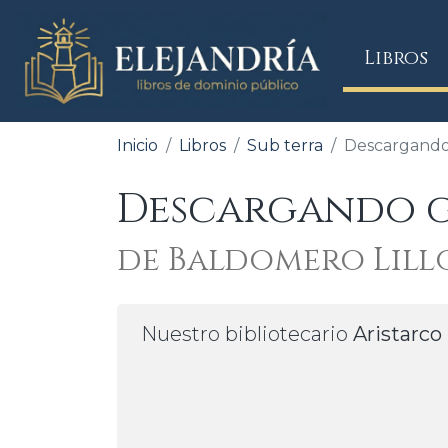
(
Libros
Inicio
Libros
Sub terra
Descargando 
Descargando gr
de Baldomero Lill
Nuestro bibliotecario
Aristarco