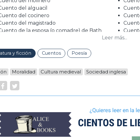
Cuento del molinero
Cuento
Cuento del alguacil
Cuento
Cuento del cocinero
Cuento
Cuento del magistrado
Cuent
Cuento de la esposa (o comadre) de Bath
Cuent
Leer más...
Cuento del fraile
Cuento
Cuento del convocante
Cuent
Cuento del erudito
Cuento
ratura y ficción
Cuentos
Poesía
Cuento del mercader
Cuent
Cuento del escudero
Cuento
ión
Moralidad
Cultura medieval
Sociedad inglesa
Cuento del terrateniente
Retrac