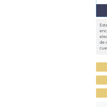
Est
enc
ele
de d
cue