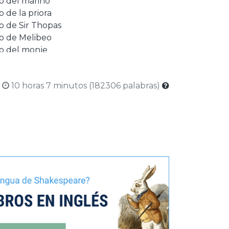
 del marino
 de la priora
 de Sir Thopas
o de Melibeo
o del monje
 del capellán de monjas
o de la segunda monja
10 horas 7 minutos (182306 palabras)
 del criado del canónigo
o del ecónomo
 del clérigo
tación de Chaucer