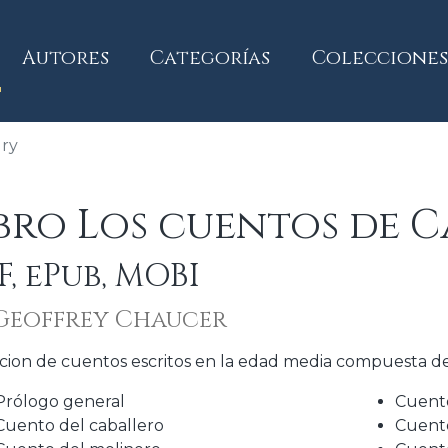
current)
Autores
Categorías
Colecciones
ury
ibro Los cuentos de 
F, ePub, MOBI
Geoffrey Chaucer
cion de cuentos escritos en la edad media compuesta de 
Prólogo general
Cuent
Cuento del caballero
Cuento